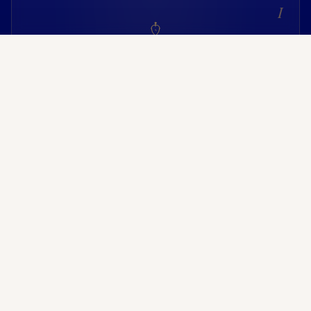
I
Bodas
Ceremonias inolvidables en escenarios coloniales con
coordinación integral.
II
Corporativos
Reuniones, lanzamientos y galas empresariales con servicio
premium.