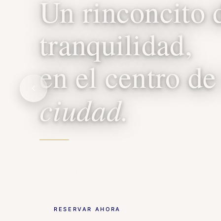
Un rinconcito 
tranquilidad,
en el centro de
ciudad.
Bienvenido a una experiencia única
en el corazón de Santo Domingo.
RESERVAR AHORA
DESCUBRIR MÁS