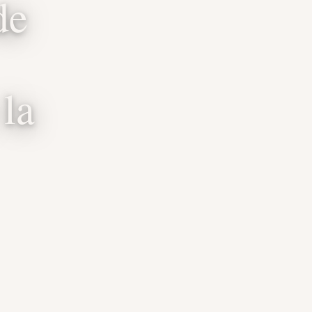
de
 la