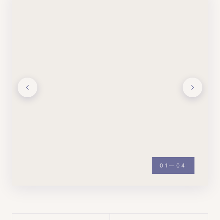
02
—
04