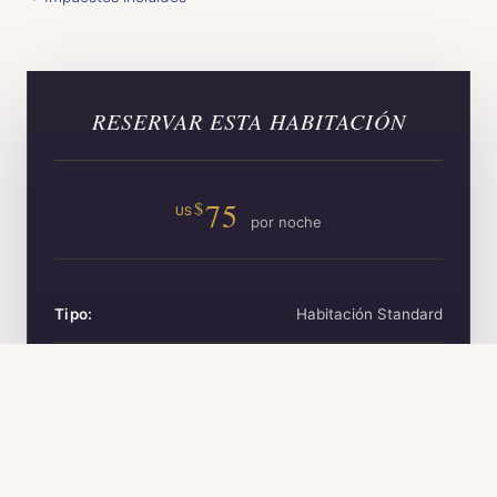
RESERVAR ESTA HABITACIÓN
75
$
Tipo:
Habitación Standard
Máx. Huéspedes:
2
Tranquilo y acogedor
Baño:
Baño privado